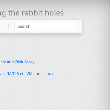
 the rabbit holes
or Man’s Disk Array
avec
RAID
5 et
LVM
sous Linux