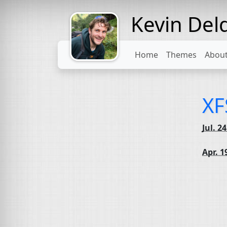
Kevin Del
Might come
with a beard
Home
Themes
Abou
XF
Jul. 2
Apr. 1