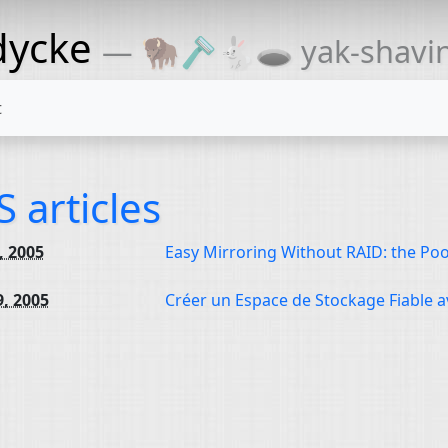
dycke
— 🦬🪒🐇🕳 yak-shaving
t
S articles
4, 2005
Easy Mirroring Without
RAID
: the Po
9, 2005
Créer un Espace de Stockage Fiable 